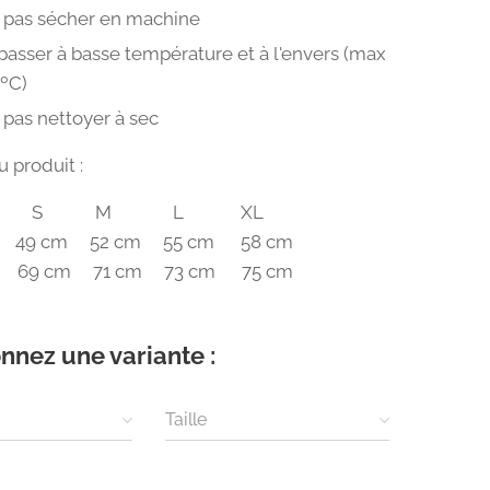
 pas sécher en machine
passer à basse température et à l'envers (max
0ºC)
 pas nettoyer à sec
 produit :
les S M L XL
 49 cm 52 cm 55 cm 58 cm
 69 cm 71 cm 73 cm 75 cm
nnez une variante :
Taille