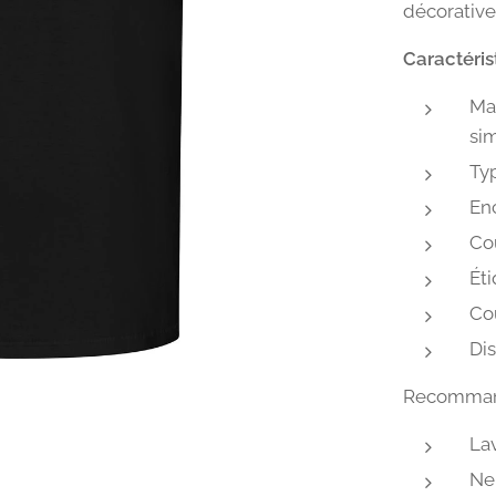
décorative
Caractéris
Ma
sim
Ty
Enc
Cou
Ét
Cou
Dis
Recommand
La
Ne 