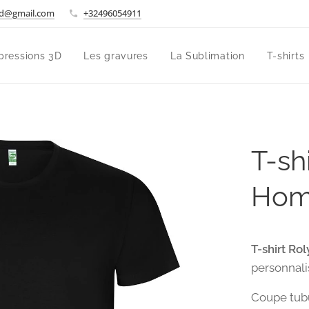
d@gmail.com
+32496054911
pressions 3D
Les gravures
La Sublimation
T-shirts
T-sh
Ho
T-shirt R
personnali
Coupe tubu